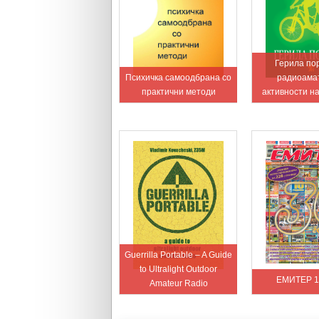
Герила по
Психичка самоодбрана со
радиоама
практични методи
активности н
Guerrilla Portable – A Guide
to Ultralight Outdoor
ЕМИТЕР 1
Amateur Radio