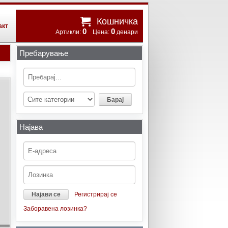
Кошничка
акт
0
0
Артикли:
Цена:
денари
Пребарување
Најава
Регистрирај се
Заборавена лозинка?