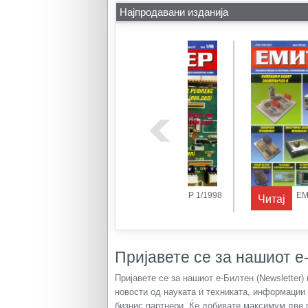
Најпродавани изданија
ЕР 1/1998
ЕМИТЕР 1/1999
Емитер 1/2002
Читај
Читај
Пријавете се за нашиот е-
Пријавете се за нашиот е-Билтен (Newsletter
новости од науката и техниката, информации
бизнис партнери. Ќе добивате максимум две 