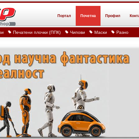
Портал
Почетна
Профил
Конт
ри
Печатени плочки (ППК)
Чипови
Маски
Разно