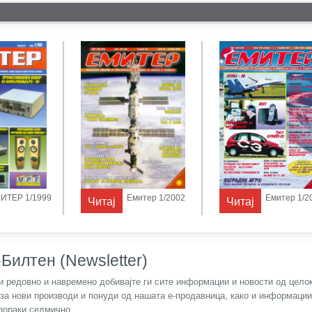
Емитер 1/2003
Емитер 1/2004
Читај
Читај
Билтен (Newsletter)
) и редовно и навремено добивајте ги сите информации и новости од цел
 за нови производи и понуди од нашата е-продавница, како и информаци
пораки седмично.