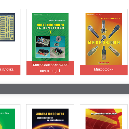
Микроконтролери за
а плочка
Микрофони
почетници 1