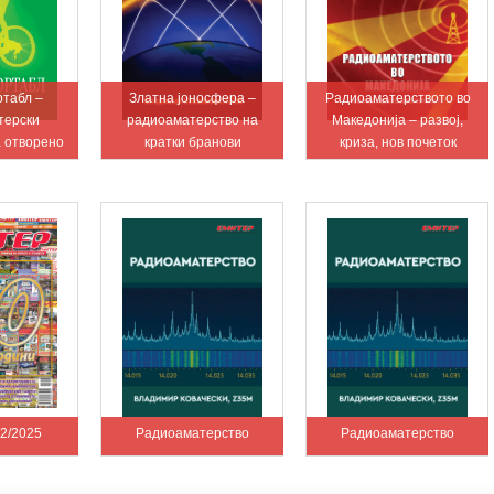
ртабл –
Златна јоносфера –
Радиоаматерството во
терски
радиоаматерство на
Македонија – развој,
а отворено
кратки бранови
криза, нов почеток
2/2025
Радиоаматерство
Радиоаматерство