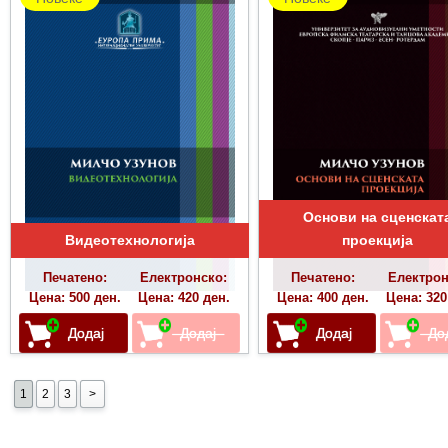
Основи на сценскат
Видеотехнологија
проекција
Печатено:
Електронско:
Печатено:
Електрон
Цена: 500 ден.
Цена: 420 ден.
Цена: 400 ден.
Цена: 320
1
2
3
>