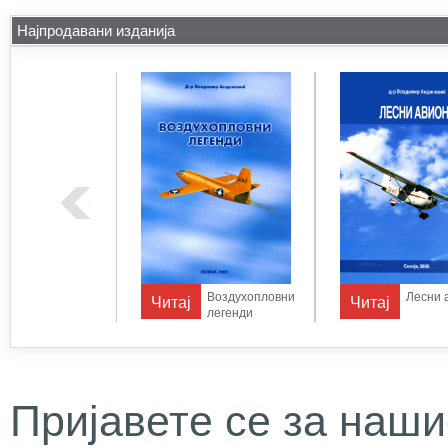
Најпродавани изданија
Телевизиски
Воздухопловни
Лесни 
Читај
Читај
системи
легенди
Пријавете се за наши