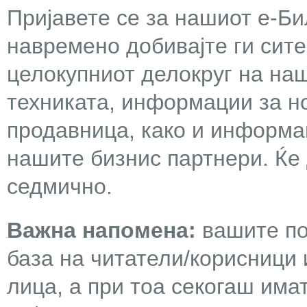
Пријавете се за нашиот е-Бил
навремено добивајте ги сит
целокупниот делокруг на наш
техниката, информации за н
продавница, како и информа
нашите бизнис партнери. Ќе
седмично.
Важна напомена:
вашите по
база на читатели/корисници 
лица, а при тоа секогаш има