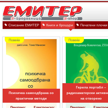
Списание ЕМИТЕР
Книги и брошури
Печатени плочки
Повеќе
Повеќе
Герила портабл –
Психичка самоодбрана со
радиоаматерски активн
практични методи
на отворено
Печатено:
Електронско:
Печатено:
Електрон