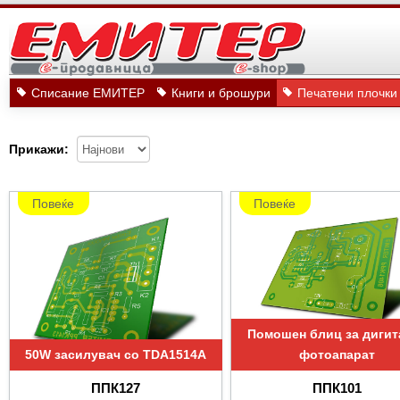
Списание ЕМИТЕР
Книги и брошури
Печатени плочки
Прикажи:
Повеќе
Повеќе
Помошен блиц за дигит
50W засилувач со TDA1514A
фотоапарат
ППК127
ППК101