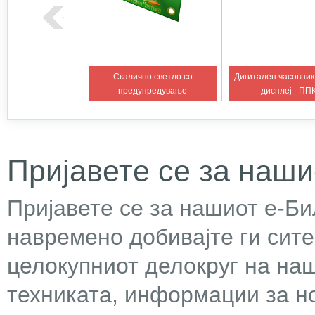
Скалично светло со
Дигитален часовник
на температура 2
предупредување
дисплеј - ПП
Пријавете се за наши
Пријавете се за нашиот е-Бил
навремено добивајте ги сит
целокупниот делокруг на наш
техниката, информации за н