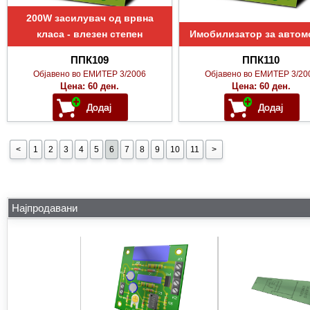
200W засилувач од врвна
класа - влезен степен
Имобилизатор за авто
ППК109
ППК110
Објавено во ЕМИТЕР 3/2006
Објавено во ЕМИТЕР 3/20
Цена: 60 ден.
Цена: 60 ден.
<
1
2
3
4
5
6
7
8
9
10
11
>
Најпродавани