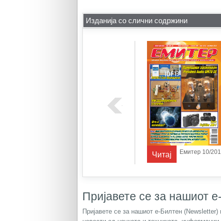
Изданија со слични содржини
р 1/2014
Емитер 10/2012
Емитер 10/20
Читај
Читај
Пријавете се за нашиот е-
Пријавете се за нашиот е-Билтен (Newsletter