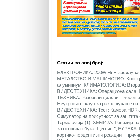
Статии во овој број:
ЕЛЕКТРОНИКА: 200W Hi-Fi засилувач в
МЕТАЛСТВО И МАШИНСТВО: Конструир
алуминиум; КЛИМАТОЛОГИЈА: Втора г
ВИДЕОТЕХНИКА: Операциона сала: К
ТЕХНИКА: Резервни делови – лесе
Неутроните, клуч за разрешување на 
ВИДЕОТЕХНИКА: Тест: Камера HDR-A
Симулатор на присутност за заштит
Термовизија (1): ХЕМИЈА: Ревизија 
за основна обука “Цеглинг”; ЕУРЕКА
кортико-перцептивни реакции – прич