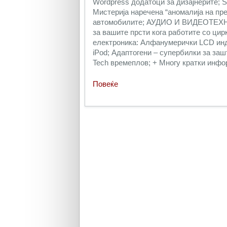
Wordpress додатоци за дизајнерите
Мистерија наречена “аномалија на п
автомобилите; АУДИО И ВИДЕОТЕХН
за вашите прсти кога работите со ц
електроника: Алфанумерички LCD инд
iPod; Адаптогени – супербилки за за
Tech времеплов; + Многу кратки инфор
Повеќе