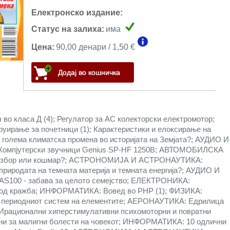
Електронско издание:
Статус на залиха:
има
Цена:
90,00 денари / 1,50 €
о класа Д (4); Регулатор за AC колекторски електромотор;
ање за почетници (1); Карактеристики и елоксирање на
олема климатска промена во историјата на Земјата?; АУДИО И
омпјутерски звучници Genius SP-HF 1250B; АВТОМОБИЛСКА
н избор или кошмар?; АСТРОНОМИЈА И АСТРОНАУТИКА:
природата на темната материја и темната енергија?; АУДИО И
S100 - забава за целото семејство; ЕЛЕКТРОНИКА:
а од кражба; ИНФОРМАТИКА: Вовед во PHP (1); ФИЗИКА:
на периодниот систем на елементите; АЕРОНАУТИКА: Едрилица
: Ирационални хиперстимулативни психомоторни и повратни
ини за малигни болести на човекот; ИНФОРМАТИКА: 10 одлични