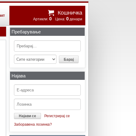
Кошничка
акт
0
0
Артикли:
Цена:
денари
Пребарување
Најава
Регистрирај се
Заборавена лозинка?