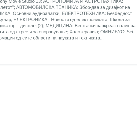
; Sony Movie Studio 13; АСТРОНОМИЈА И АСТРОНАУТИКА:
релетот”; АВТОМОБИЛСКА ТЕХНИКА: Збор-два за дизајнот на
ИКА: Основни аудиоалатки; ЕЛЕКТРОТЕХНИКА: Безбедност
иркулар; ЕЛЕКТРОНИКА: Новости од електрониката; Школа за
икатор – дисплеј (2); МЕДИЦИНА: Вештачки панкреас налик на
штита од стрес и за опоравување; Халотерапија; ОМНИБУС: Sci-
мации од сите области на науката и техниката...