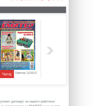
Емитер 11/2013
Емитер 11-12/2014
Читај
Читај
Читај
окупниот делокруг на нашето работење: