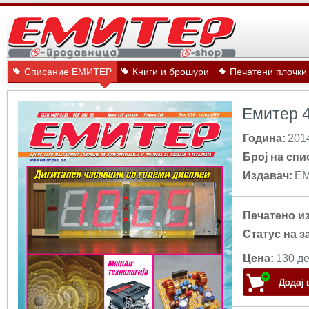
Списание ЕМИТЕР
Книги и брошури
Печатени плочки
Емитер 
Година:
201
Број на спи
Издавач:
Е
Печатено и
Статус на з
Цена:
130 де