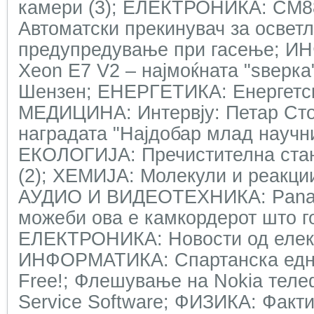
камери (3); ЕЛЕКТРОНИКА: CM8
Автоматски прекинувач за освет
предупредување при гасење; И
Xeon E7 V2 – најмоќната "ѕверка
Шензен; ЕНЕРГЕТИКА: Енергетск
МЕДИЦИНА: Интервју: Петар Стој
наградата "Најдобар млад научни
ЕКОЛОГИЈА: Пречистителна стан
(2); ХЕМИЈА: Молекули и реакци
АУДИО И ВИДЕОТЕХНИКА: Pana
можеби ова е камкордерот што г
ЕЛЕКТРОНИКА: Новости од елек
ИНФОРМАТИКА: Спартанска едн
Free!; Флешување на Nokia тел
Service Software; ФИЗИКА: Факти