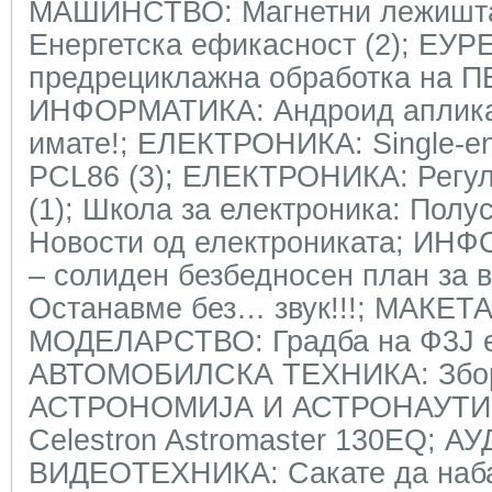
МАШИНСТВО: Магнетни лежишт
Енергетска ефикасност (2); ЕУР
предрециклажна обработка на П
ИНФОРМАТИКА: Андроид апликац
имате!; ЕЛЕКТРОНИКА: Single-en
PCL86 (3); ЕЛЕКТРОНИКА: Регул
(1); Школа за електроника: Полу
Новости од електрониката; ИН
– солиден безбедносен план за 
Останавме без… звук!!!; МАКЕ
МОДЕЛАРСТВО: Градба на Ф3Ј ед
АВТОМОБИЛСКА ТЕХНИКА: Збор-
АСТРОНОМИЈА И АСТРОНАУТИКА
Celestron Astromaster 130EQ; А
ВИДЕОТЕХНИКА: Сакате да наба