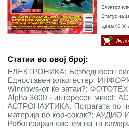
Електронск
Статус на з
Цена:
65,00 
Статии во овој број:
ЕЛЕКТРОНИКА: Безбедносен сис
Едноставен алкотестер; ИНФОР
Windows-от ќе затаи?; ФОТОТЕХ
Alpha 3000 - интересен микс!;
АСТРОНАУТИКА: Потрагата по че
материја во ќор-сокак?; АУДИ
Роботизиран систем на тв-каме