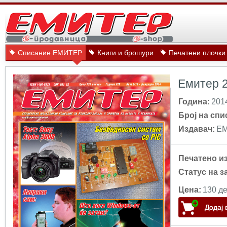
Списание ЕМИТЕР
Книги и брошури
Печатени плочки
Емитер 
Година:
201
Број на спи
Издавач:
Е
Печатено и
Статус на з
Цена:
130 де