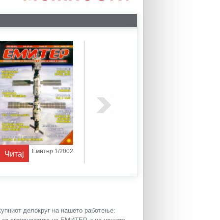
Емитер 1/2002
Емитер 1/2003
Читај
Читај
Читај
окупниот делокруг на нашето работење: