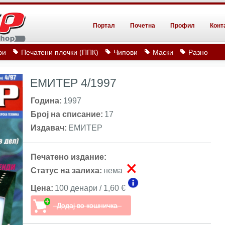
Портал
Почетна
Профил
Конт
ри
Печатени плочки (ППК)
Чипови
Маски
Разно
ЕМИТЕР 4/1997
Година:
1997
Број на списание:
17
Издавач:
ЕМИТЕР
Печатено издание:
Статус на залиха:
нема
Цена:
100 денари / 1,60 €