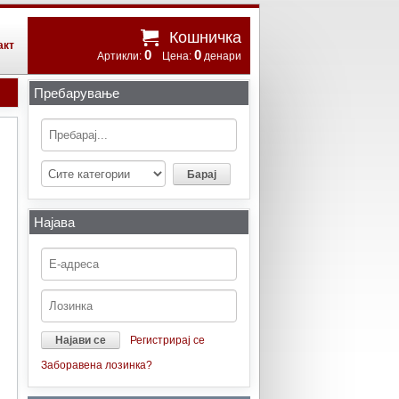
Кошничка
акт
0
0
Артикли:
Цена:
денари
Пребарување
Најава
Регистрирај се
Заборавена лозинка?