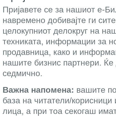
Пријавете се за нашиот е-Бил
навремено добивајте ги сит
целокупниот делокруг на наш
техниката, информации за н
продавница, како и информа
нашите бизнис партнери. Ќе
седмично.
Важна напомена:
вашите по
база на читатели/корисници 
лица, а при тоа секогаш има