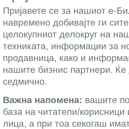
Пријавете се за нашиот е-Бил
навремено добивајте ги сит
целокупниот делокруг на наш
техниката, информации за н
продавница, како и информа
нашите бизнис партнери. Ќе
седмично.
Важна напомена:
вашите по
база на читатели/корисници 
лица, а при тоа секогаш има