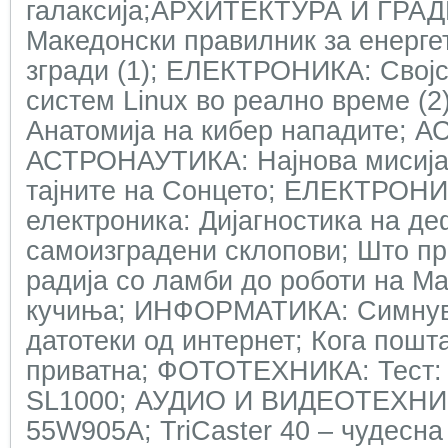
галаксија;АРХИТЕКТУРА И ГР
Македонски правилник за енерге
згради (1); ЕЛЕКТРОНИКА: Својс
систем Linux во реално време 
Анатомија на кибер нападите;
АСТРОНАУТИКА: Најнова мисија
тајните на Сонцето; ЕЛЕКТРОНИ
електроника: Дијагностика на де
самоизградени склопови; Што пр
радија со ламби до роботи на Ма
кучиња; ИНФОРМАТИКА: Симнув
датотеки од интернет; Кога пошт
приватна; ФОТОТЕХНИКА: Тест: F
SL1000; АУДИО И ВИДЕОТЕХНИКА
55W905A; TriCaster 40 – чудесна