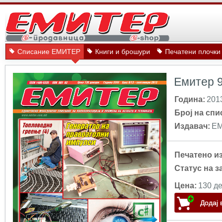
Списание ЕМИТЕР
Книги и брошури
Печатени плочки
Емитер 
Година:
201
Број на спи
Издавач:
Е
Печатено и
Статус на з
Цена:
130 де