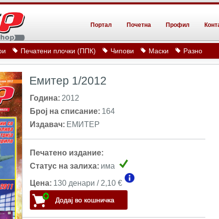
Портал
Почетна
Профил
Конт
ри
Печатени плочки (ППК)
Чипови
Маски
Разно
Емитер 1/2012
Година:
2012
Број на списание:
164
Издавач:
ЕМИТЕР
Печатено издание:
Статус на залиха:
има
Цена:
130 денари / 2,10 €