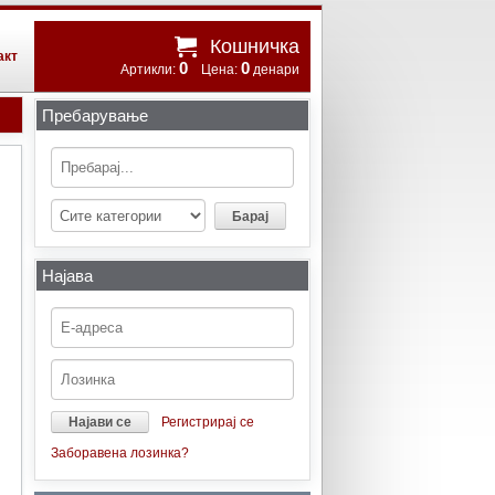
Кошничка
акт
0
0
Артикли:
Цена:
денари
Пребарување
Најава
Регистрирај се
Заборавена лозинка?