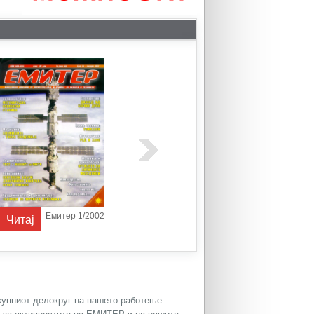
Емитер 1/2002
Емитер 1/2003
Читај
Читај
Читај
окупниот делокруг на нашето работење: