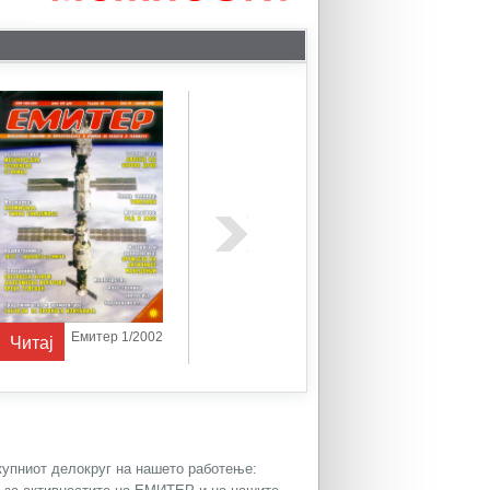
Емитер 1/2002
Емитер 1/2003
Читај
Читај
Читај
окупниот делокруг на нашето работење: