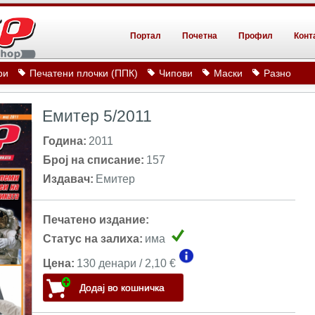
Портал
Почетна
Профил
Конт
ри
Печатени плочки (ППК)
Чипови
Маски
Разно
Емитер 5/2011
Година:
2011
Број на списание:
157
Издавач:
Емитер
Печатено издание:
Статус на залиха:
има
Цена:
130 денари / 2,10 €