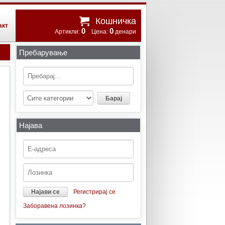
Кошничка
акт
0
0
Артикли:
Цена:
денари
Пребарување
Најава
Регистрирај се
Заборавена лозинка?