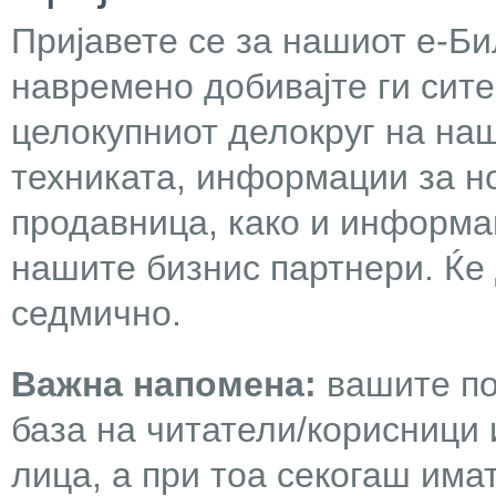
Пријавете се за нашиот е-Бил
навремено добивајте ги сит
целокупниот делокруг на наш
техниката, информации за н
продавница, како и информа
нашите бизнис партнери. Ќе
седмично.
Важна напомена:
вашите по
база на читатели/корисници 
лица, а при тоа секогаш има