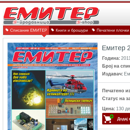
Списание ЕМИТЕР
Книги и брошури
Печатени плочки
Емитер 2
Година:
201
Број на спи
Издавач:
Ем
Печатено и
Статус на з
Цена:
130 де