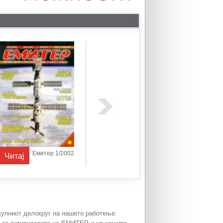
Емитер 1/2002
Емитер 1/2003
Читај
Читај
Читај
окупниот делокруг на нашето работење: