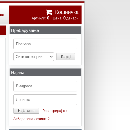
Кошничка
акт
0
0
Артикли:
Цена:
денари
Пребарување
Најава
Регистрирај се
Заборавена лозинка?