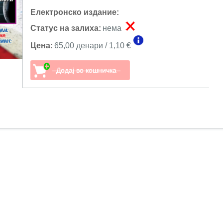
Електронско издание:
Статус на залиха:
нема
Цена:
65,00 денари / 1,10 €