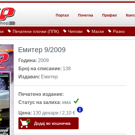
Портал
Почетна
Профил
Конт
ри
Печатени плочки (ППК)
Чипови
Маски
Разно
Емитер 9/2009
Година:
2009
Број на списание:
138
Издавач:
Емитер
Печатено издание:
Статус на залиха:
има
Цена:
130 денари / 2,10 €