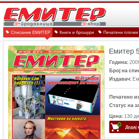
Списание ЕМИТЕР
Книги и брошури
Печатени плочки
Емитер 
Година:
200
Број на спи
Издавач:
Ем
Печатено и
Статус на з
Цена:
130 де