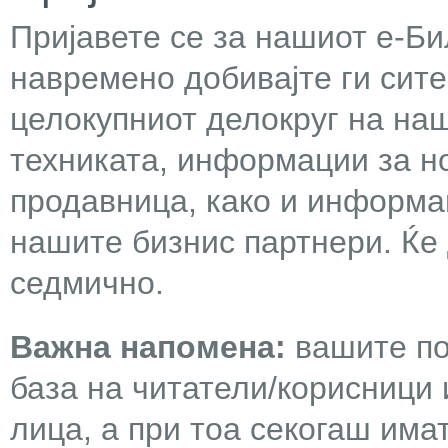
Пријавете се за нашиот е-Бил
навремено добивајте ги сит
целокупниот делокруг на наш
техниката, информации за н
продавница, како и информа
нашите бизнис партнери. Ќе
седмично.
Важна напомена:
вашите по
база на читатели/корисници 
лица, а при тоа секогаш има