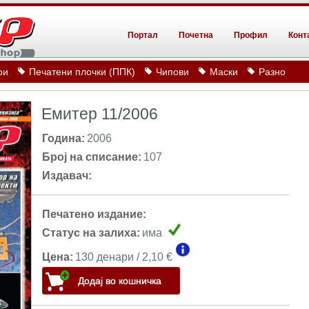
Портал
Почетна
Профил
Конт
ри
Печатени плочки (ППК)
Чипови
Маски
Разно
Емитер 11/2006
Година:
2006
Број на списание:
107
Издавач:
Печатено издание:
Статус на залиха:
има
Цена:
130 денари / 2,10 €