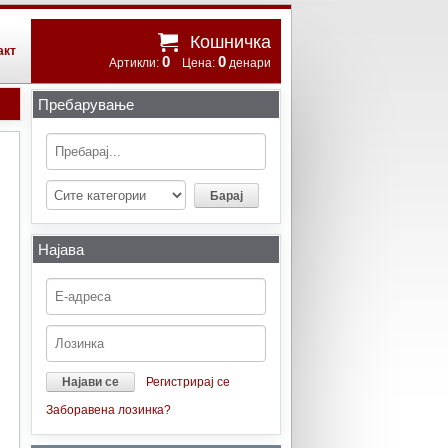
Кошничка
акт
0
0
Артикли:
Цена:
денари
Пребарување
Најава
Регистрирај се
Заборавена лозинка?