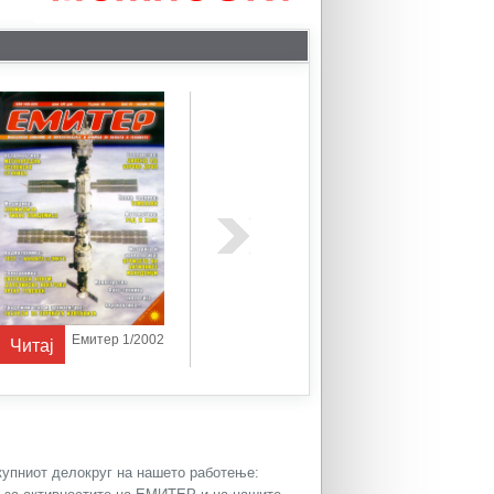
Емитер 1/2002
Емитер 1/2003
Читај
Читај
Читај
окупниот делокруг на нашето работење: