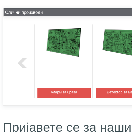
Слични производи
вен алкотестер
Аларм за брава
Детектор за м
Пријавете се за наши