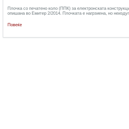
Плочка со печатено коло (ППК) за електронската конструкци
опишана во Емитер
2/
201
4
. Плочката е нагрзиена, но неизду
Повеќе