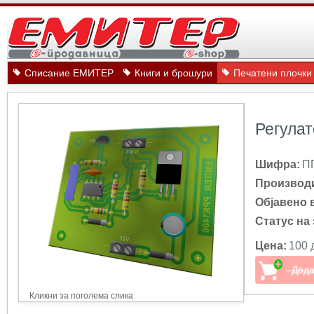
Списание ЕМИТЕР
Книги и брошури
Печатени плочки
Регулат
Шифра:
П
Производ
Објавено 
Статус на 
Цена:
100 
Кликни за поголема слика