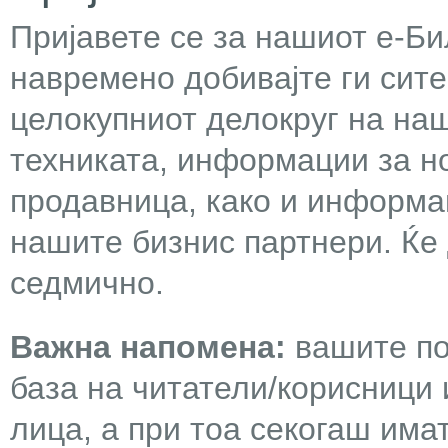
Пријавете се за нашиот е-Бил
навремено добивајте ги сит
целокупниот делокруг на наш
техниката, информации за н
продавница, како и информа
нашите бизнис партнери. Ќе
седмично.
Важна напомена:
вашите по
база на читатели/корисници 
лица, а при тоа секогаш има