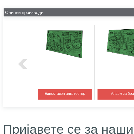
Слични производи
на температура 1
Едноставен алкотестер
Аларм за бр
Пријавете се за наши