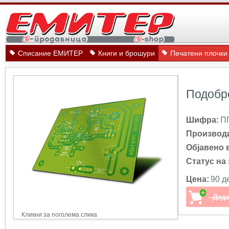
Списание ЕМИТЕР
Книги и брошури
Печатени плочки
Подобр
Шифра:
П
Производ
Објавено 
Статус на 
Цена:
90 д
Кликни за поголема слика