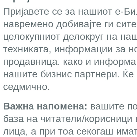
Пријавете се за нашиот е-Бил
навремено добивајте ги сит
целокупниот делокруг на наш
техниката, информации за н
продавница, како и информа
нашите бизнис партнери. Ќе
седмично.
Важна напомена:
вашите по
база на читатели/корисници 
лица, а при тоа секогаш има