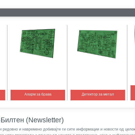
Аларм за брава
Детектор за метал
Билтен (Newsletter)
) и редовно и навремено добивајте ги сите информации и новости од цел