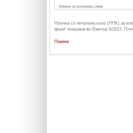
Кликни за поголема слика
Плочка со печатено коло (ППК) за ел
фази“ опишана во Емитер 5/2012. Плоч
Повеќе