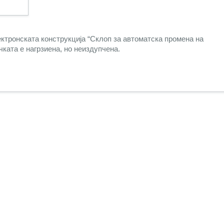
ектронската конструкција “Склоп за автоматска промена на
ката е нагрзиена, но неиздупчена.