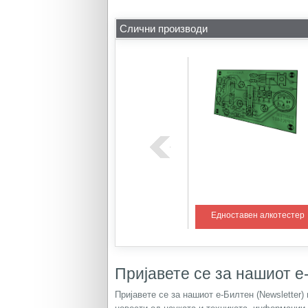
Слични производи
ем со PIC
Регулатор на температура 1
Едноставен алкотестер
Пријавете се за нашиот е-
Пријавете се за нашиот е-Билтен (Newsletter