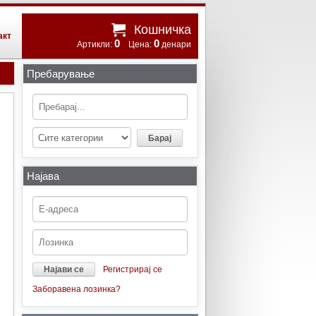
Кошничка
акт
0
0
Артикли:
Цена:
денари
Пребарување
Најава
Регистрирај се
Заборавена лозинка?