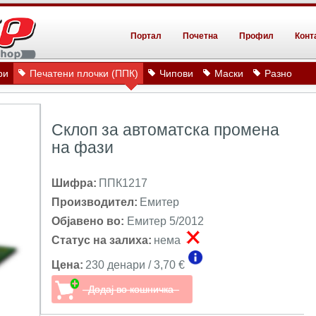
Портал
Почетна
Профил
Конт
ри
Печатени плочки (ППК)
Чипови
Маски
Разно
Склоп за автоматска промена
на фази
Шифра:
ППК1217
Производител:
Емитер
Објавено во:
Емитер 5/2012
Статус на залиха:
нема
Цена:
230 денари / 3,70 €