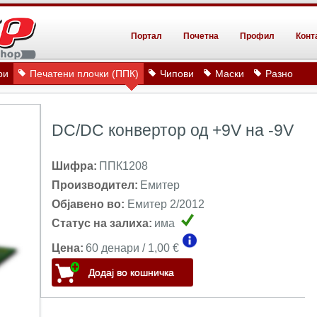
Портал
Почетна
Профил
Конт
ри
Печатени плочки (ППК)
Чипови
Маски
Разно
DC/DC конвертор од +9V на -9V
Шифра:
ППК1208
Производител:
Емитер
Објавено во:
Емитер 2/2012
Статус на залиха:
има
Цена:
60 денари / 1,00 €