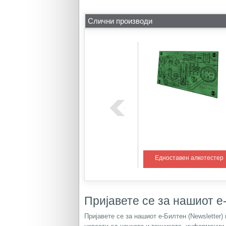
Слични производи
ем со PIC
Регулатор на температура 1
Едноставен алкотестер
Пријавете се за нашиот е-
Пријавете се за нашиот е-Билтен (Newsletter