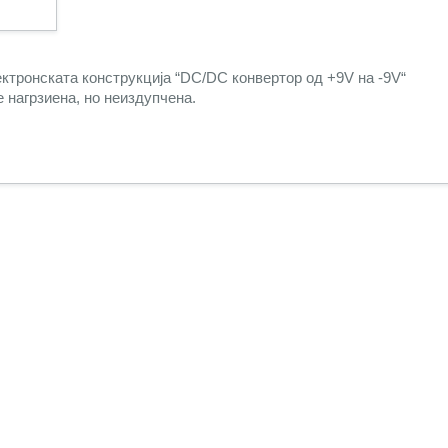
ектронската конструкција “DC/DC конвертор од +9V на -9V“
 нагрзиена, но неиздупчена.