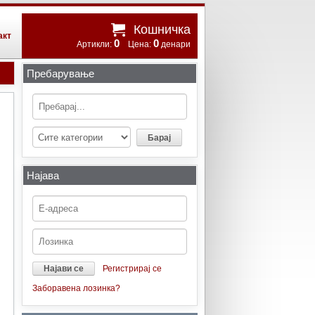
Кошничка
акт
0
0
Артикли:
Цена:
денари
Пребарување
Најава
Регистрирај се
Заборавена лозинка?