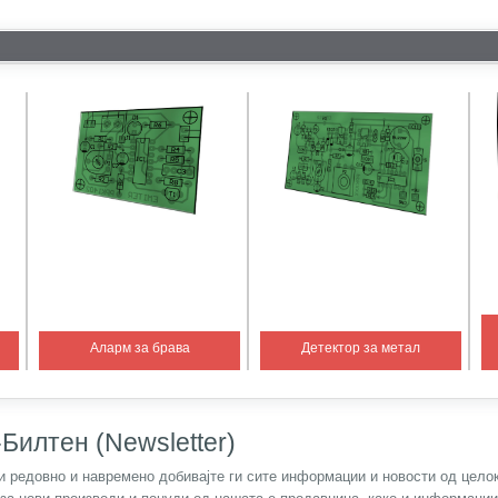
Аларм за брава
Детектор за метал
Билтен (Newsletter)
) и редовно и навремено добивајте ги сите информации и новости од цел