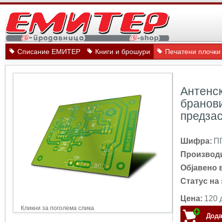
Списание ЕМИТЕР
Книги и брошури
Печатени плочки
Антенск
бранови
предза
Шифра:
П
Производ
Објавено 
Статус на 
Цена:
120 
Кликни за поголема слика