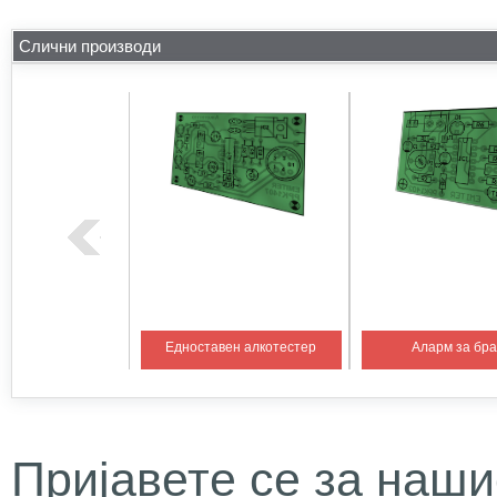
Слични производи
на температура 1
Едноставен алкотестер
Аларм за бр
Пријавете се за наши