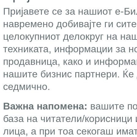
Пријавете се за нашиот е-Бил
навремено добивајте ги сит
целокупниот делокруг на наш
техниката, информации за н
продавница, како и информа
нашите бизнис партнери. Ќе
седмично.
Важна напомена:
вашите по
база на читатели/корисници 
лица, а при тоа секогаш има