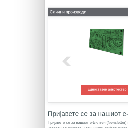
Слични производи
ем со PIC
Регулатор на температура 1
Едноставен алкотестер
Пријавете се за нашиот е-
Пријавете се за нашиот е-Билтен (Newsletter