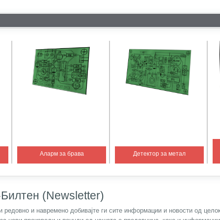
Аларм за брава
Детектор за метал
Билтен (Newsletter)
) и редовно и навремено добивајте ги сите информации и новости од цел