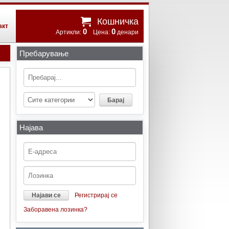
Кошничка
акт
0
0
Артикли:
Цена:
денари
Пребарување
Најава
Регистрирај се
Заборавена лозинка?