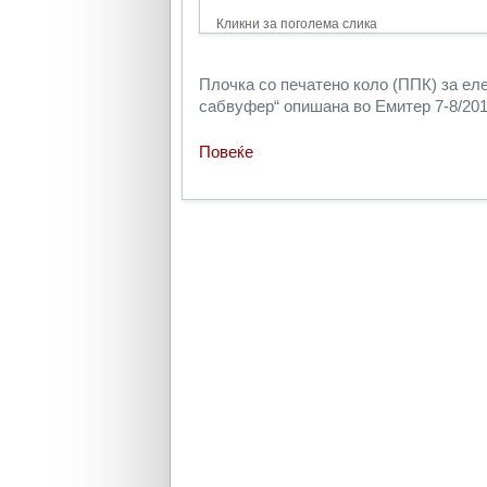
Кликни за поголема слика
Плочка со печатено коло (ППК) за ел
сабвуфер“ опишана во Емитер 7-8/2011
Повеќе