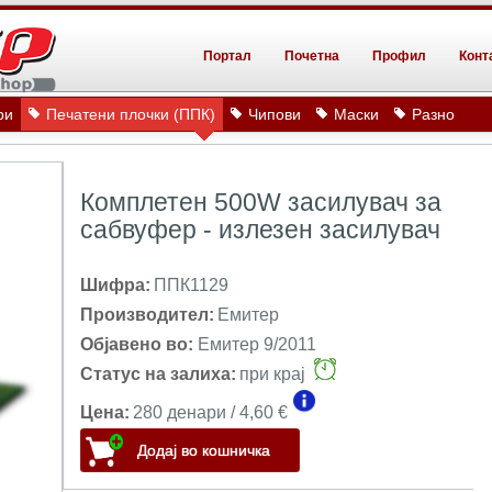
Портал
Почетна
Профил
Конт
ри
Печатени плочки (ППК)
Чипови
Маски
Разно
Комплетен 500W засилувач за
сабвуфер - излезен засилувач
Шифра:
ППК1129
Производител:
Емитер
Објавено во:
Емитер 9/2011
Статус на залиха:
при крај
Цена:
280 денари / 4,60 €