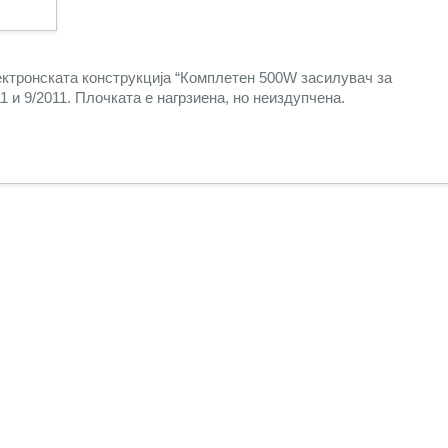
ектронската конструкција “Комплетен 500W засилувач за
 и 9/2011. Плочката е нагрзиена, но неиздупчена.