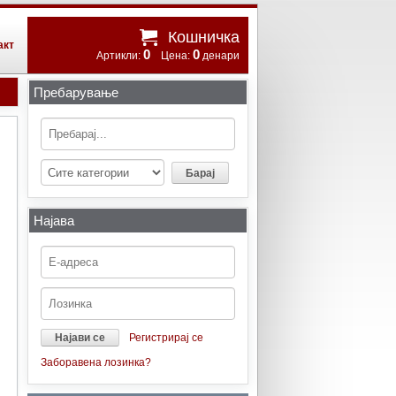
Кошничка
акт
0
0
Артикли:
Цена:
денари
Пребарување
Најава
Регистрирај се
Заборавена лозинка?