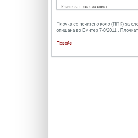
Кликни за поголема слика
Плочка со печатено коло (ППК) за ел
опишана во Емитер 7-8/2011 . Плочкат
Повеќе