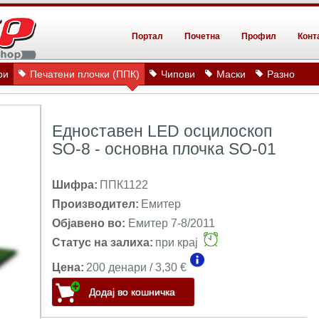
Портал
Почетна
Профил
Конт
ри
Печатени плочки (ППК)
Чипови
Маски
Разно
Едноставен LED осцилоскоп
SO-8 - основна плочка SO-01
Шифра:
ППК1122
Производител:
Емитер
Објавено во:
Емитер 7-8/2011
Статус на залиха:
при крај
Цена:
200 денари / 3,30 €