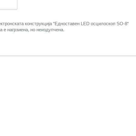
ектронската конструкција “Едноставен LED осцилоскоп SО-8“
а е нагрзиена, но неиздупчена.