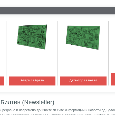
Аларм за брава
Детектор за метал
Билтен (Newsletter)
) и редовно и навремено добивајте ги сите информации и новости од цел