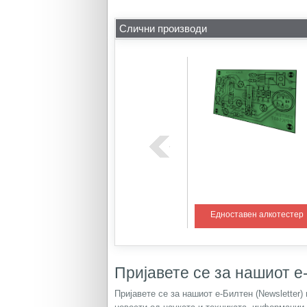
Слични производи
ем со PIC
Регулатор на температура 1
Едноставен алкотестер
Пријавете се за нашиот е-
Пријавете се за нашиот е-Билтен (Newsletter