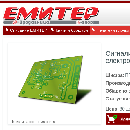
Списание ЕМИТЕР
Книги и брошури
Печатени плочки
Сигнали
електро
Шифра:
П
Производ
Објавено 
Статус на 
Цена:
80 д
Кликни за поголема слика