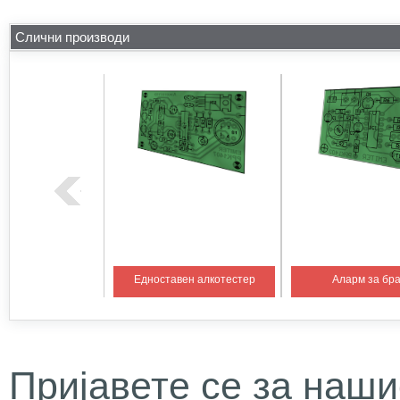
Слични производи
на температура 1
Едноставен алкотестер
Аларм за бр
Пријавете се за наши