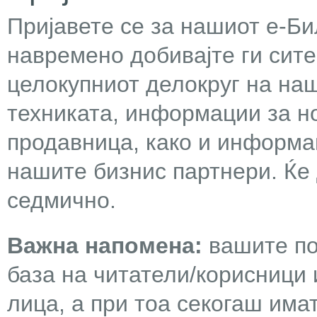
Пријавете се за нашиот е-Бил
навремено добивајте ги сит
целокупниот делокруг на наш
техниката, информации за н
продавница, како и информа
нашите бизнис партнери. Ќе
седмично.
Важна напомена:
вашите по
база на читатели/корисници 
лица, а при тоа секогаш има