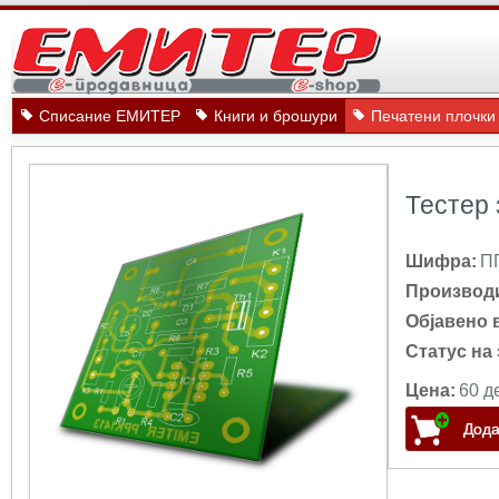
Списание ЕМИТЕР
Книги и брошури
Печатени плочки
Тестер 
Шифра:
П
Производ
Објавено 
Статус на 
Цена:
60 д