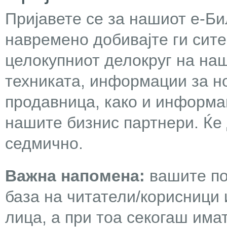
Пријавете се за нашиот е-Бил
навремено добивајте ги сит
целокупниот делокруг на наш
техниката, информации за н
продавница, како и информа
нашите бизнис партнери. Ќе
седмично.
Важна напомена:
вашите по
база на читатели/корисници 
лица, а при тоа секогаш има