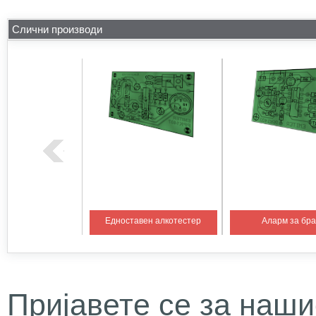
Слични производи
на температура 1
Едноставен алкотестер
Аларм за бр
Пријавете се за наши