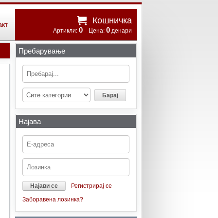
Кошничка
акт
0
0
Артикли:
Цена:
денари
Пребарување
Најава
Регистрирај се
Заборавена лозинка?