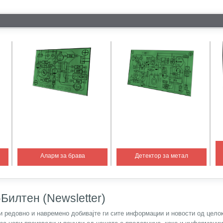
Аларм за брава
Детектор за метал
Билтен (Newsletter)
) и редовно и навремено добивајте ги сите информации и новости од цел