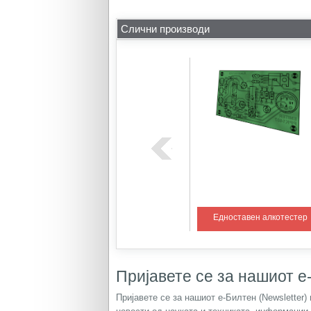
Слични производи
ем со PIC
Регулатор на температура 1
Едноставен алкотестер
Пријавете се за нашиот е-
Пријавете се за нашиот е-Билтен (Newsletter