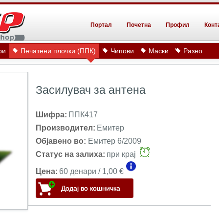
Портал
Почетна
Профил
Конт
ри
Печатени плочки (ППК)
Чипови
Маски
Разно
Засилувач за антена
Шифра:
ППК417
Производител:
Емитер
Објавено во:
Емитер 6/2009
Статус на залиха:
при крај
Цена:
60 денари / 1,00 €