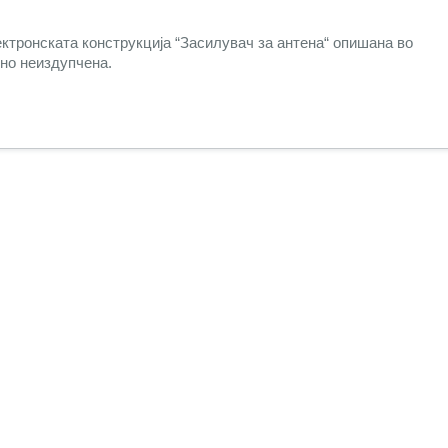
ектронската конструкција “Засилувач за антена“ опишана во
 но неиздупчена.