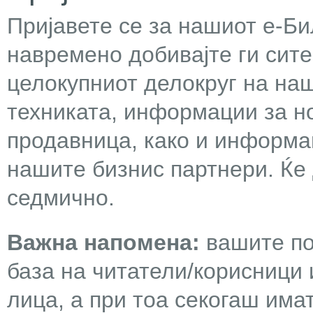
Пријавете се за нашиот е-Бил
навремено добивајте ги сит
целокупниот делокруг на наш
техниката, информации за н
продавница, како и информа
нашите бизнис партнери. Ќе
седмично.
Важна напомена:
вашите по
база на читатели/корисници 
лица, а при тоа секогаш има