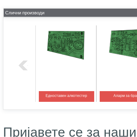
Слични производи
на температура 1
Едноставен алкотестер
Аларм за бр
Пријавете се за наши