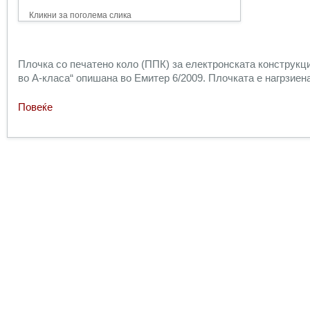
Кликни за поголема слика
Плочка со печатено коло (ППК) за електронската конструкци
во А-класа“ опишана во Емитер 6/2009. Плочката е нагрзиена
Повеќе