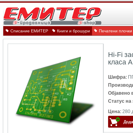
Списание ЕМИТЕР
Книги и брошури
Печатени плочки
Hi-Fi з
класа А
Шифра:
П
Производ
Објавено 
Статус на 
Цена:
280 