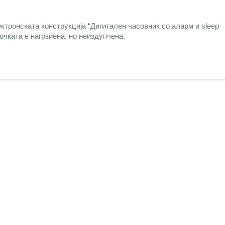
ктронската конструкција “Дигитален часовник со аларм и sleep
очката е нагрзиена, но неиздупчена.