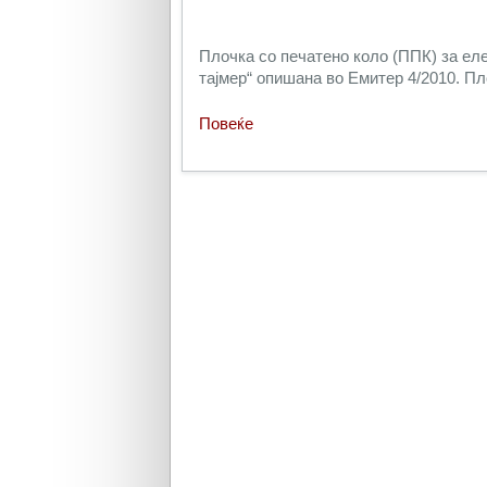
Плочка со печатено коло (ППК) за еле
тајмер“ опишана во Емитер 4/2010. Пл
Повеќе