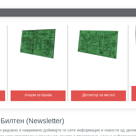
Аларм за брава
Детектор за метал
Билтен (Newsletter)
) и редовно и навремено добивајте ги сите информации и новости од цел