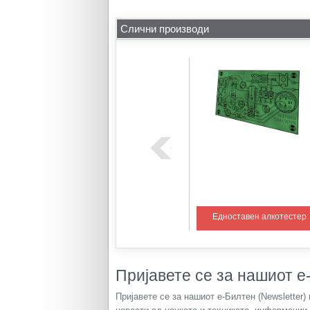
Слични производи
ем со PIC
Регулатор на температура 1
Едноставен алкотестер
Пријавете се за нашиот е-
Пријавете се за нашиот е-Билтен (Newsletter