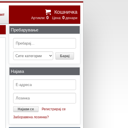
Кошничка
акт
0
0
Артикли:
Цена:
денари
Пребарување
Најава
Регистрирај се
Заборавена лозинка?