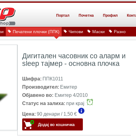
Портал
Почетна
Профил
Конт
ри
Печатени плочки (ППК)
Чипови
Маски
Разно
Дигитален часовник со аларм и
sleep тајмер - основна плочка
Шифра:
ППК1011
Производител:
Емитер
Објавено во:
Емитер 4/2010
Статус на залиха:
при крај
Цена:
90 денари / 1,50 €