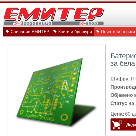
Списание ЕМИТЕР
Книги и брошури
Печатени плочки
Батерис
за бела
Шифра:
П
Производ
Објавено 
Статус на 
Цена:
60 д