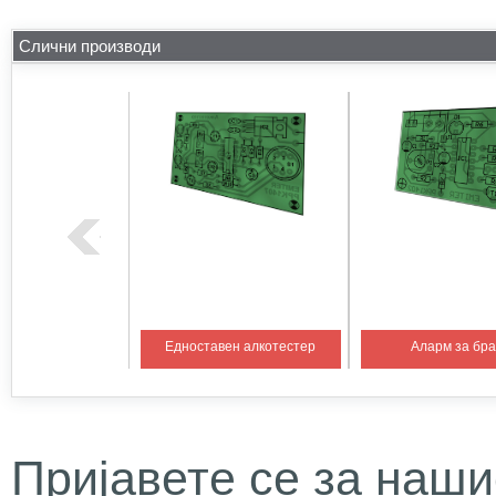
Слични производи
на температура 1
Едноставен алкотестер
Аларм за бр
Пријавете се за наши