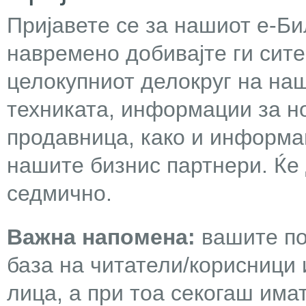
Пријавете се за нашиот е-Бил
навремено добивајте ги сит
целокупниот делокруг на наш
техниката, информации за н
продавница, како и информа
нашите бизнис партнери. Ќе
седмично.
Важна напомена:
вашите по
база на читатели/корисници 
лица, а при тоа секогаш има