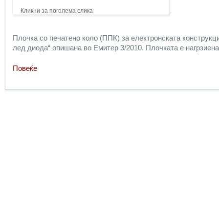
Кликни за поголема слика
Плочка со печатено коло (ППК) за електронската конструкци
лед диода“ опишана во Емитер 3/2010. Плочката е нагрзиена
Повеќе