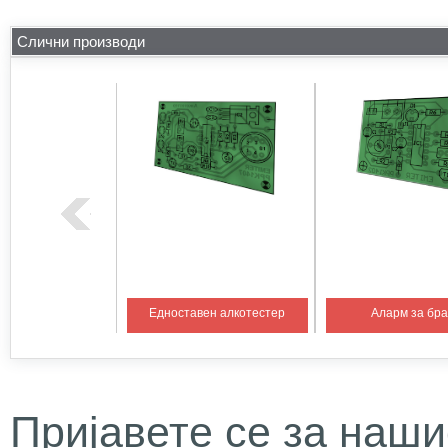
Слични производи
на температура 1
Едноставен алкотестер
Аларм за бр
Пријавете се за наши