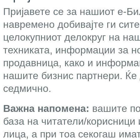
Пријавете се за нашиот е-Бил
навремено добивајте ги сит
целокупниот делокруг на наш
техниката, информации за н
продавница, како и информа
нашите бизнис партнери. Ќе
седмично.
Важна напомена:
вашите по
база на читатели/корисници 
лица, а при тоа секогаш има