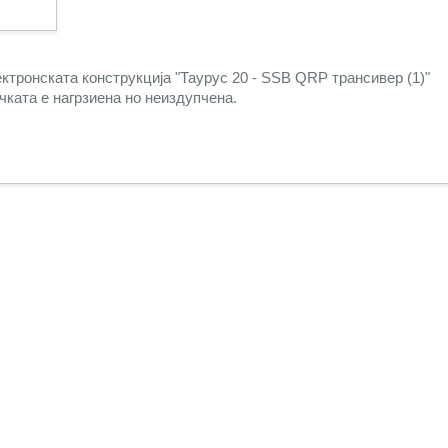
ктронската конструкција "Таурус 20 - SSB QRP трансивер (1)"
чката е нагрзиена но неиздупчена.