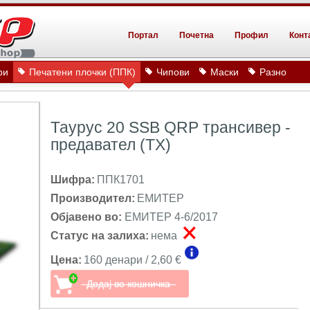
Портал
Почетна
Профил
Конт
ри
Печатени плочки (ППК)
Чипови
Маски
Разно
Таурус 20 SSB QRP трансивер -
предавател (TX)
Шифра:
ППК1701
Производител:
ЕМИТЕР
Објавено во:
ЕМИТЕР 4-6/2017
Статус на залиха:
нема
Цена:
160 денари / 2,60 €