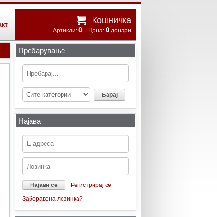
Кошничка
акт
0
0
Артикли:
Цена:
денари
Пребарување
Најава
Регистрирај се
Заборавена лозинка?