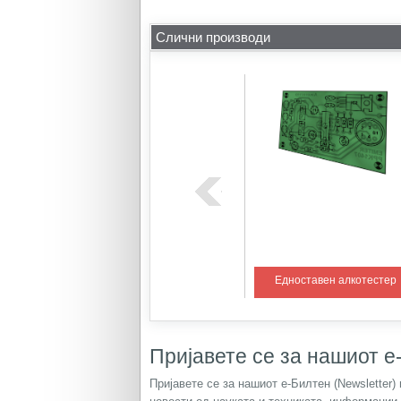
Слични производи
ем со PIC
Регулатор на температура 1
Едноставен алкотестер
Пријавете се за нашиот е-
Пријавете се за нашиот е-Билтен (Newsletter