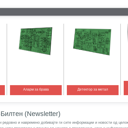
Аларм за брава
Детектор за метал
Билтен (Newsletter)
) и редовно и навремено добивајте ги сите информации и новости од цел