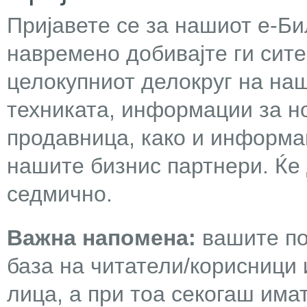
Пријавете се за нашиот е-Бил
навремено добивајте ги сит
целокупниот делокруг на наш
техниката, информации за н
продавница, како и информа
нашите бизнис партнери. Ќе
седмично.
Важна напомена:
вашите по
база на читатели/корисници 
лица, а при тоа секогаш има