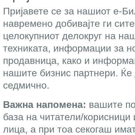
Пријавете се за нашиот е-Бил
навремено добивајте ги сит
целокупниот делокруг на наш
техниката, информации за н
продавница, како и информа
нашите бизнис партнери. Ќе
седмично.
Важна напомена:
вашите по
база на читатели/корисници 
лица, а при тоа секогаш има