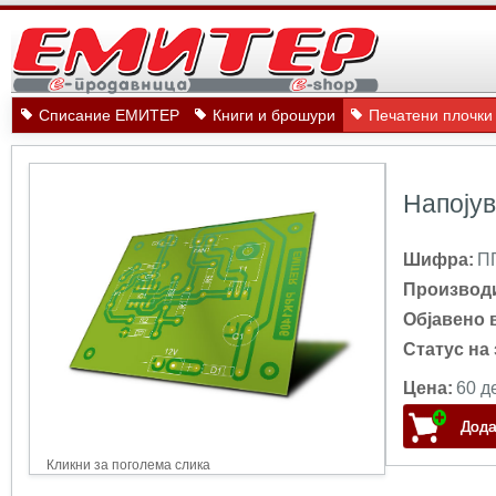
Списание ЕМИТЕР
Книги и брошури
Печатени плочки
Напојув
Шифра:
П
Производ
Објавено 
Статус на 
Цена:
60 д
Кликни за поголема слика