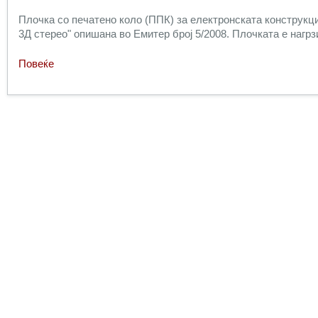
Плочка со печатено коло (ППК) за електронската конструкци
3Д стерео
" опишана во Емитер број 5/2008. Плочката е нагр
Повеќе