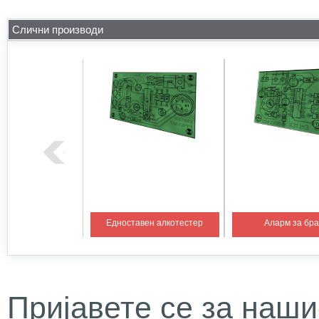
Слични производи
на температура 1
Едноставен алкотестер
Аларм за бр
Пријавете се за наши