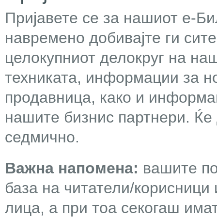
Пријавете се за нашиот е-Бил
навремено добивајте ги сит
целокупниот делокруг на наш
техниката, информации за н
продавница, како и информа
нашите бизнис партнери. Ќе
седмично.
Важна напомена:
вашите по
база на читатели/корисници 
лица, а при тоа секогаш има