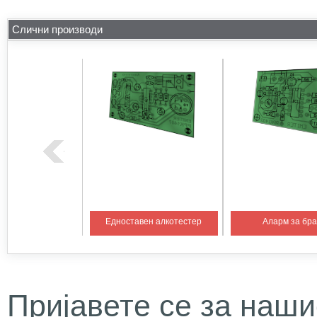
Слични производи
на температура 1
Едноставен алкотестер
Аларм за бр
Пријавете се за наши