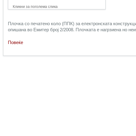
Кликни за поголема слика
Плочка со печатено коло (ППК) за електронската конструкци
опишана во Емитер број 2/2008. Плочката е нагрзиена но не
Повеќе