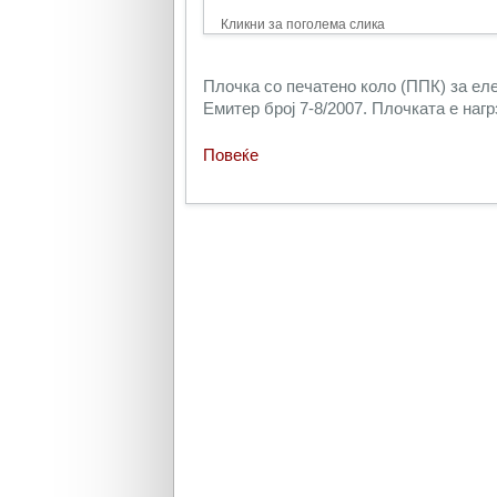
Кликни за поголема слика
Плочка со печатено коло (ППК) за еле
Емитер број 7-8/2007. Плочката е наг
Повеќе