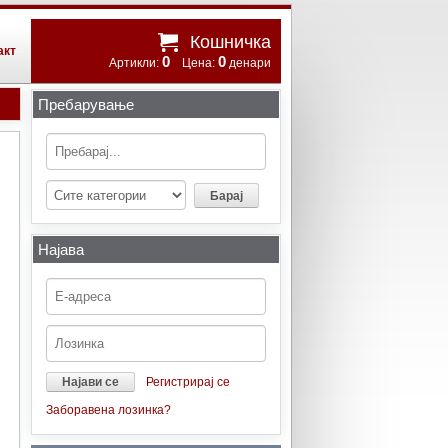
Кошничка
акт
0
0
Артикли:
Цена:
денари
Пребарување
Најава
Регистрирај се
Заборавена лозинка?