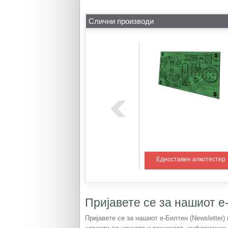
Слични производи
ем со PIC
Регулатор на температура 1
Едноставен алкотестер
Пријавете се за нашиот е-
Пријавете се за нашиот е-Билтен (Newsletter