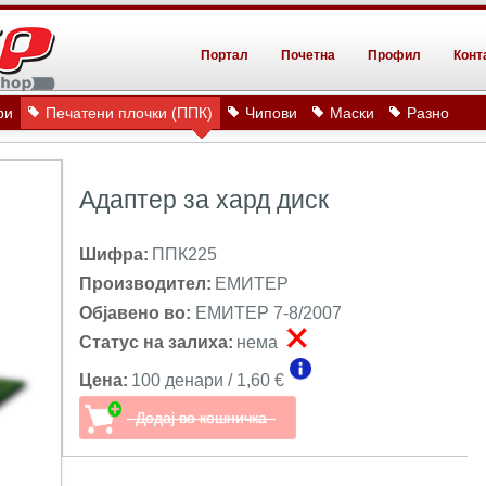
Портал
Почетна
Профил
Конт
ри
Печатени плочки (ППК)
Чипови
Маски
Разно
Адаптер за хард диск
Шифра:
ППК225
Производител:
ЕМИТЕР
Објавено во:
ЕМИТЕР 7-8/2007
Статус на залиха:
нема
Цена:
100 денари / 1,60 €