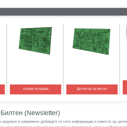
Аларм за брава
Детектор за метал
Билтен (Newsletter)
) и редовно и навремено добивајте ги сите информации и новости од цел