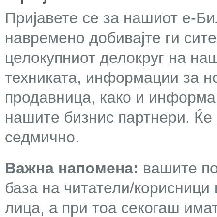
Пријавете се за нашиот е-Бил
навремено добивајте ги сит
целокупниот делокруг на наш
техниката, информации за н
продавница, како и информа
нашите бизнис партнери. Ќе
седмично.
Важна напомена:
вашите по
база на читатели/корисници 
лица, а при тоа секогаш има