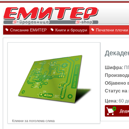
Списание ЕМИТЕР
Книги и брошури
Печатени плочки
Декаден
Шифра:
П
Производ
Објавено 
Статус на 
Цена:
60 д
Кликни за поголема слика