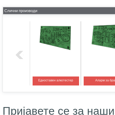
Слични производи
на температура 1
Едноставен алкотестер
Аларм за бр
Пријавете се за наши