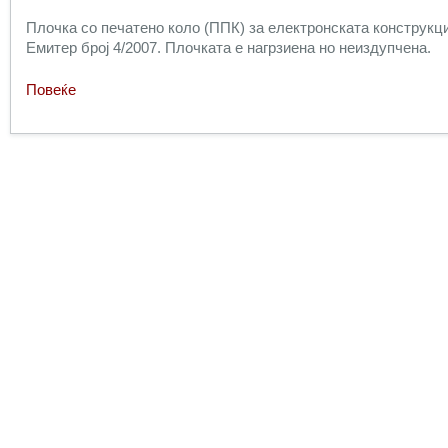
Плочка со печатено коло (ППК) за електронската конструкци
Емитер број 4/2007. Плочката е нагрзиена но неиздупчена.
Повеќе