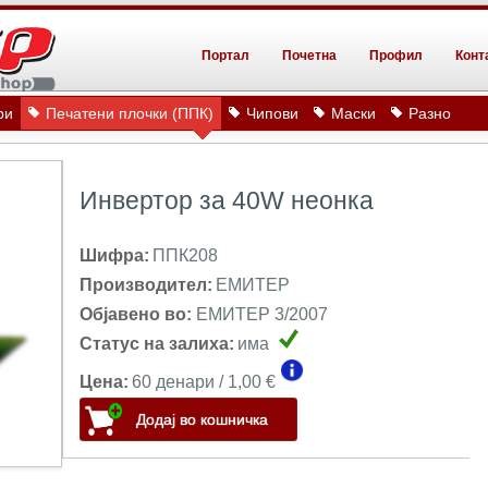
Портал
Почетна
Профил
Конт
ри
Печатени плочки (ППК)
Чипови
Маски
Разно
Инвертор за 40W неонка
Шифра:
ППК208
Производител:
ЕМИТЕР
Објавено во:
ЕМИТЕР 3/2007
Статус на залиха:
има
Цена:
60 денари / 1,00 €