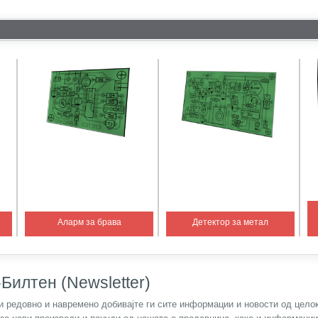
Аларм за брава
Детектор за метал
Билтен (Newsletter)
) и редовно и навремено добивајте ги сите информации и новости од цел