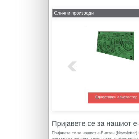
Слични производи
ем со PIC
Регулатор на температура 1
Едноставен алкотестер
Пријавете се за нашиот е-
Пријавете се за нашиот е-Билтен (Newsletter