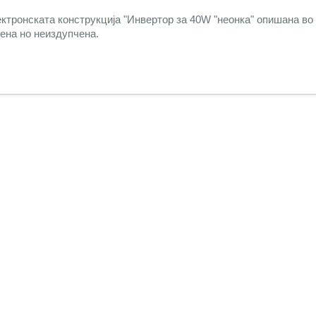
ектронската конструкција "Инвертор за 40W "неонка" опишана во
иена но неиздупчена.