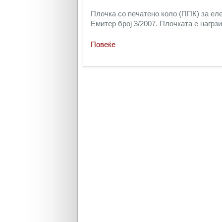
Плочка со печатено коло (ППК) за ел
Емитер број 3/2007. Плочката е нагрз
Повеќе