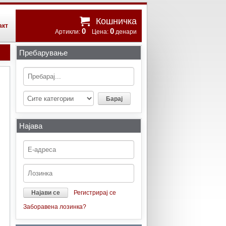
Кошничка
акт
0
0
Артикли:
Цена:
денари
Пребарување
Најава
Регистрирај се
Заборавена лозинка?