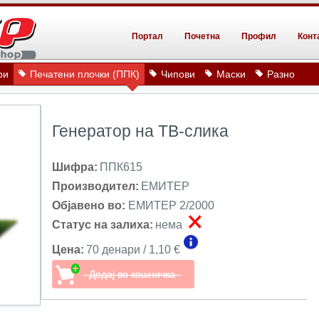
Портал
Почетна
Профил
Конт
ри
Печатени плочки (ППК)
Чипови
Маски
Разно
Генератор на ТВ-слика
Шифра:
ППК615
Производител:
ЕМИТЕР
Објавено во:
ЕМИТЕР 2/2000
Статус на залиха:
нема
Цена:
70 денари / 1,10 €