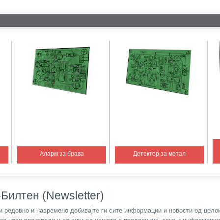
Аларм за брава
Детектор за метал
Билтен (Newsletter)
) и редовно и навремено добивајте ги сите информации и новости од цел