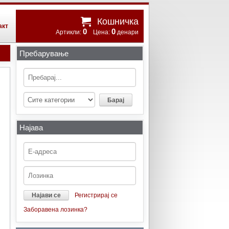
Кошничка
акт
0
0
Артикли:
Цена:
денари
Пребарување
Најава
Регистрирај се
Заборавена лозинка?