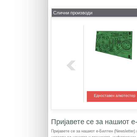
Слични производи
ем со PIC
Регулатор на температура 1
Едноставен алкотестер
Пријавете се за нашиот е-
Пријавете се за нашиот е-Билтен (Newsletter