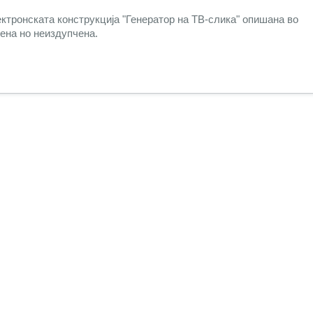
ктронската конструкција "
Генератор на ТВ-слика
" опишана во
иена но неиздупчена.