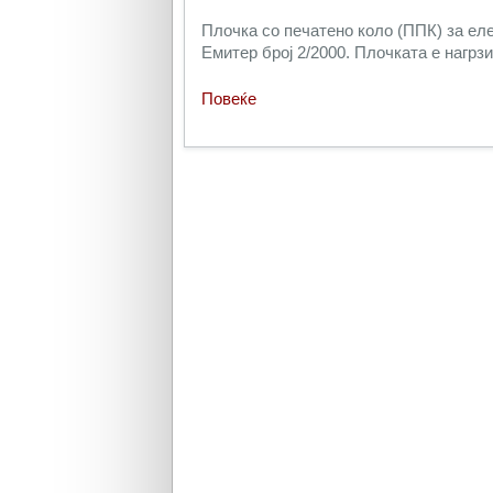
Плочка со печатено коло (ППК) за еле
Емитер број 2/2000. Плочката е нагрз
Повеќе