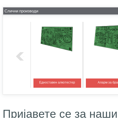
Слични производи
на температура 1
Едноставен алкотестер
Аларм за бр
Пријавете се за наши