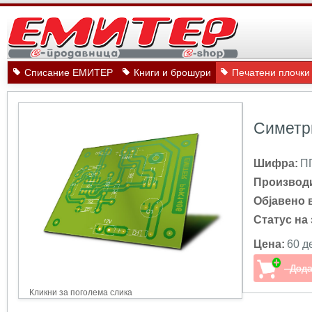
Списание ЕМИТЕР
Книги и брошури
Печатени плочки
Симетр
Шифра:
П
Производ
Објавено 
Статус на 
Цена:
60 д
Кликни за поголема слика