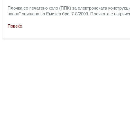
Плочка со печатено коло (ППК) за електронската конструкци
напон
" опишана во Емитер број 7-8/2003. Плочката е нагрзие
Повеќе