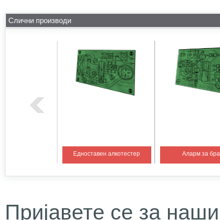
Слични производи
на температура 1
Едноставен алкотестер
Аларм за бр
Пријавете се за наши