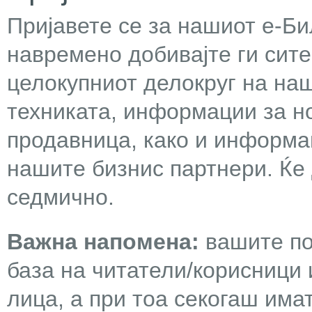
Пријавете се за нашиот е-Бил
навремено добивајте ги сит
целокупниот делокруг на наш
техниката, информации за н
продавница, како и информа
нашите бизнис партнери. Ќе
седмично.
Важна напомена:
вашите по
база на читатели/корисници 
лица, а при тоа секогаш има