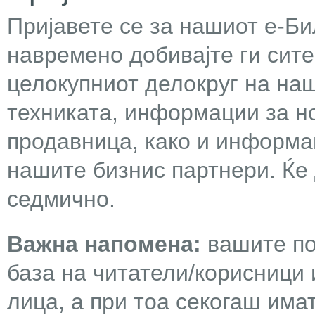
Пријавете се за нашиот е-Бил
навремено добивајте ги сит
целокупниот делокруг на наш
техниката, информации за н
продавница, како и информа
нашите бизнис партнери. Ќе
седмично.
Важна напомена:
вашите по
база на читатели/корисници 
лица, а при тоа секогаш има