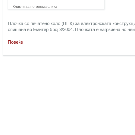
Кликни за поголема слика
Плочка со печатено коло (ППК) за електронската конструкци
опишана во Емитер број 3/2004. Плочката е нагрзиена но не
Повеќе