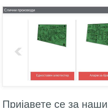
Слични производи
на температура 1
Едноставен алкотестер
Аларм за бр
Пријавете се за наши