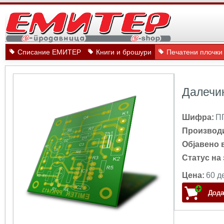
Списание ЕМИТЕР
Книги и брошури
Печатени плочки
Далечин
Шифра:
П
Производ
Објавено 
Статус на 
Цена:
60 д