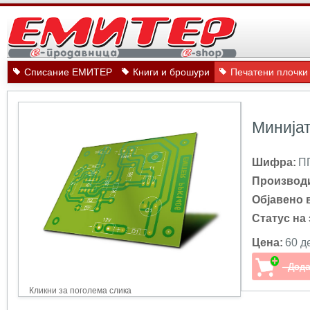
Списание ЕМИТЕР
Книги и брошури
Печатени плочки
Минијат
Шифра:
П
Производ
Објавено 
Статус на 
Цена:
60 д
Кликни за поголема слика