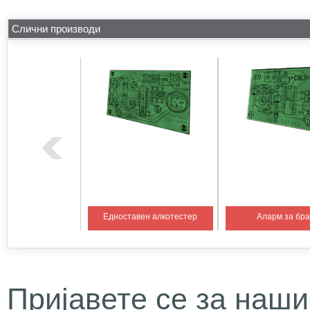
Слични производи
на температура 1
Едноставен алкотестер
Аларм за бр
Пријавете се за наши