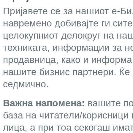
Пријавете се за нашиот е-Бил
навремено добивајте ги сит
целокупниот делокруг на наш
техниката, информации за н
продавница, како и информа
нашите бизнис партнери. Ќе
седмично.
Важна напомена:
вашите по
база на читатели/корисници 
лица, а при тоа секогаш има