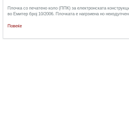
Плочка со печатено коло (ППК) за електронската конструкци
во Емитер број 10/2006. Плочката е нагрзиена но неиздупчен
Повеќе