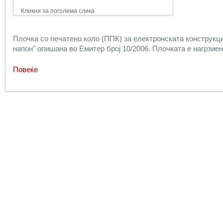
Кликни за поголема слика
Плочка со печатено коло (ППК) за електронската конструкц
напон" опишана во Емитер број 10/2006. Плочката е нагрзие
Повеќе