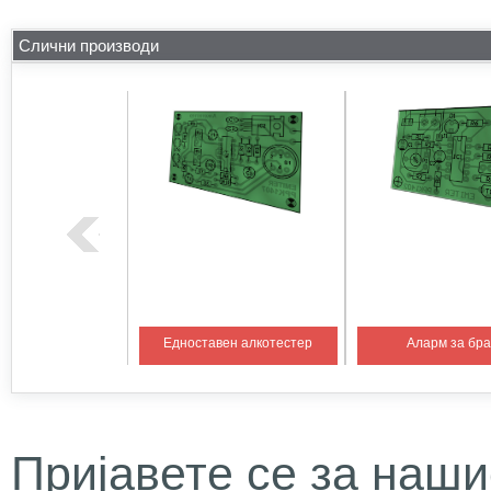
Слични производи
на температура 1
Едноставен алкотестер
Аларм за бр
Пријавете се за наши