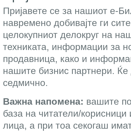
Пријавете се за нашиот е-Бил
навремено добивајте ги сит
целокупниот делокруг на наш
техниката, информации за н
продавница, како и информа
нашите бизнис партнери. Ќе
седмично.
Важна напомена:
вашите по
база на читатели/корисници 
лица, а при тоа секогаш има