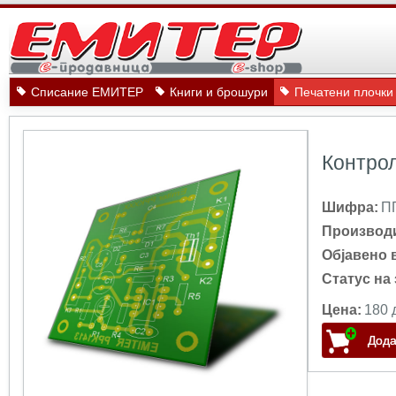
Списание ЕМИТЕР
Книги и брошури
Печатени плочки
Контро
Шифра:
П
Производ
Објавено 
Статус на 
Цена:
180 