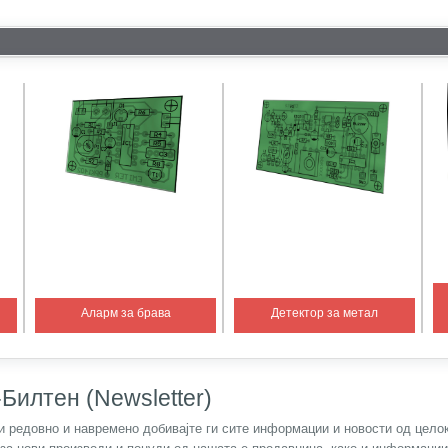
Аларм за брава
Детектор за метал
Билтен (Newsletter)
) и редовно и навремено добивајте ги сите информации и новости од цел