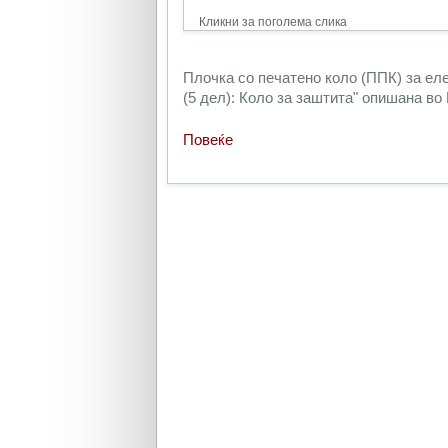
Кликни за поголема слика
Плочка со печатено коло (ППК) за еле
(5 дел): Коло за заштита
" опишана во 
Повеќе