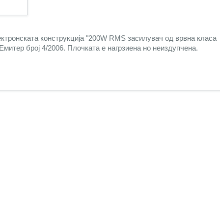
ктронската конструкција "
200W RMS засилувач од врвна класа
Емитер број 4/2006. Плочката е нагрзиена но неиздупчена.