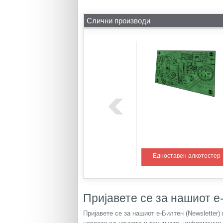
Слични производи
ем со PIC
Регулатор на температура 1
Едноставен алкотестер
Пријавете се за нашиот е-
Пријавете се за нашиот е-Билтен (Newsletter