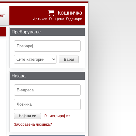
Кошничка
акт
0
0
Артикли:
Цена:
денари
Пребарување
Најава
Регистрирај се
Заборавена лозинка?