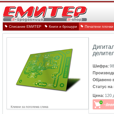
Списание ЕМИТЕР
Книги и брошури
Печатени плочки
Дигита
делител
Шифра:
9
Производ
Објавено 
Статус на 
Цена:
120 
Кликни за поголема слика