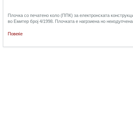
Плочка со печатено коло (ППК) за електронската конструкци
во Емитер број 4/1998. Плочката е нагрзиена но неиздупчена
Повеќе