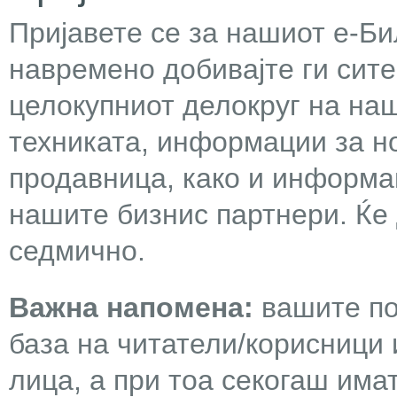
Пријавете се за нашиот е-Бил
навремено добивајте ги сит
целокупниот делокруг на наш
техниката, информации за н
продавница, како и информа
нашите бизнис партнери. Ќе
седмично.
Важна напомена:
вашите по
база на читатели/корисници 
лица, а при тоа секогаш има