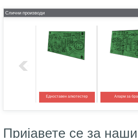
Слични производи
на температура 1
Едноставен алкотестер
Аларм за бр
Пријавете се за наши