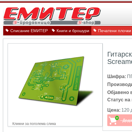
Списание ЕМИТЕР
Книги и брошури
Печатени плочки
Гитарск
Scream
Шифра:
П
Производ
Објавено 
Статус на 
Цена:
120 
Кликни за поголема слика