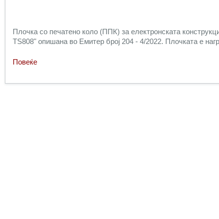
Плочка со печатено коло (ППК) за електронската конструкци
TS808" опишана во Емитер број 204 - 4/2022. Плочката е наг
Повеќе