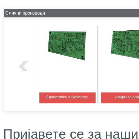
Слични производи
на температура 1
Едноставен алкотестер
Аларм за бр
Пријавете се за наши