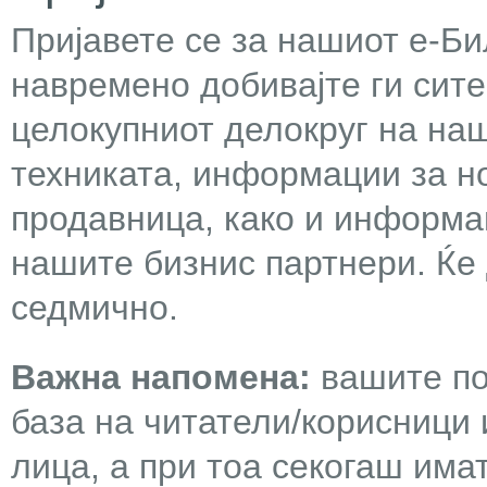
Пријавете се за нашиот е-Бил
навремено добивајте ги сит
целокупниот делокруг на наш
техниката, информации за н
продавница, како и информа
нашите бизнис партнери. Ќе
седмично.
Важна напомена:
вашите по
база на читатели/корисници 
лица, а при тоа секогаш има