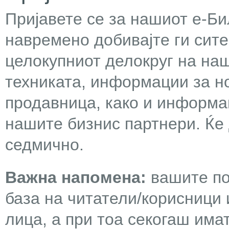
Пријавете се за нашиот е-Бил
навремено добивајте ги сит
целокупниот делокруг на наш
техниката, информации за н
продавница, како и информа
нашите бизнис партнери. Ќе
седмично.
Важна напомена:
вашите по
база на читатели/корисници 
лица, а при тоа секогаш има