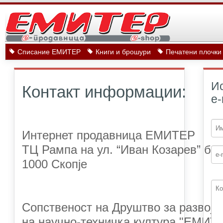
Списание ЕМИТЕР
Книги и брошури
Печатени плочки
Ис
Контакт информации:
е
Интернет продавница ЕМИТЕР
ТЦ Рампа на ул. “Иван Козарев” бр.
1000 Скопје
Сопственост на Друштво за развој
на научно-техничка култура "ЕМИТЕ