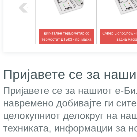
ен Light Show -
Дигитален термометар со
Супер Light-Show -
и задна маска
термостат ДТБК3 - пр. маска
задна маск
Пријавете се за наши
Пријавете се за нашиот е-Бил
навремено добивајте ги сит
целокупниот делокруг на наш
техниката, информации за н