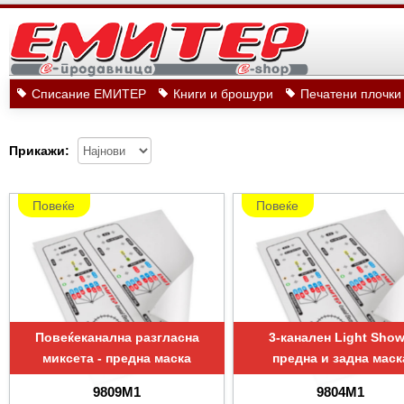
Списание ЕМИТЕР
Книги и брошури
Печатени плочки
Прикажи:
Повеќе
Повеќе
Повеќеканална разгласна
3-канален Light Show
миксета - предна маска
предна и задна маск
9809М1
9804М1