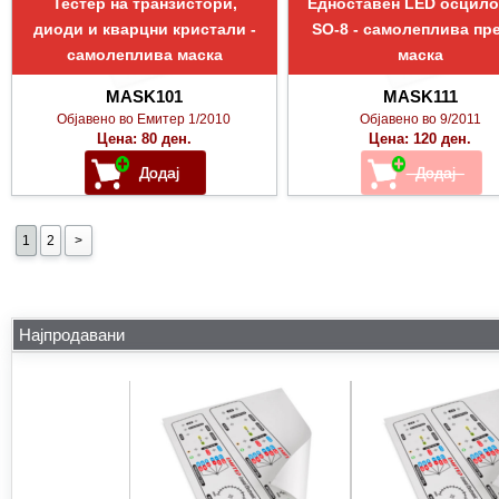
Тестер на транзистори,
Едноставен LED осцило
диоди и кварцни кристали -
SO-8 - самолеплива пр
самолеплива маска
маска
MASK101
MASK111
Објавено во Емитер 1/2010
Објавено во 9/2011
Цена: 80 ден.
Цена: 120 ден.
1
2
>
Најпродавани