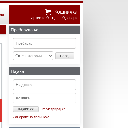
Кошничка
акт
0
0
Артикли:
Цена:
денари
Пребарување
Најава
Регистрирај се
Заборавена лозинка?