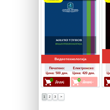
Видеотехнологија
Печатено:
Електронско:
Цена: 500 ден.
Цена: 420 ден.
Це
1
2
3
>