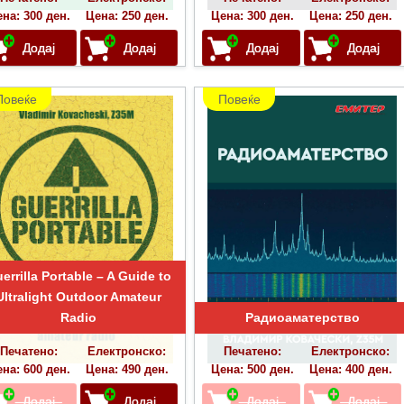
на: 300 ден.
Цена: 250 ден.
Цена: 300 ден.
Цена: 250 ден.
Повеќе
Повеќе
errilla Portable – A Guide to
Ultralight Outdoor Amateur
Radio
Радиоаматерство
Печатено:
Електронско:
Печатено:
Електронско:
на: 600 ден.
Цена: 490 ден.
Цена: 500 ден.
Цена: 400 ден.