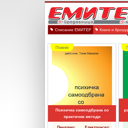
Списание ЕМИТЕР
Книги и брошу
Повеќе
Психичка самоодбрана со
р
практични методи
Печатено:
Електронско: