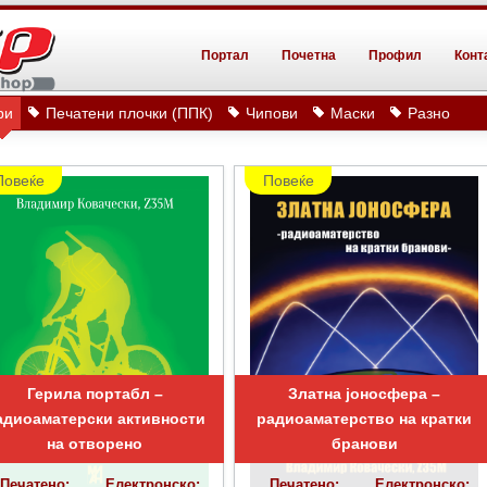
Портал
Почетна
Профил
Конт
ри
Печатени плочки (ППК)
Чипови
Маски
Разно
Повеќе
Повеќе
Герила портабл –
Златна јоносфера –
адиоаматерски активности
радиоаматерство на кратки
на отворено
бранови
Печатено:
Електронско:
Печатено:
Електронско: