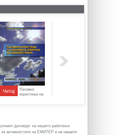
Пасивно
Нискоенергетски и
Читај
Читај
Читај
користење на
пасивни згради
сончевата
енергија во
архитектурата
окупниот делокруг на нашето работење:
и за активностите на ЕМИТЕР и на нашите