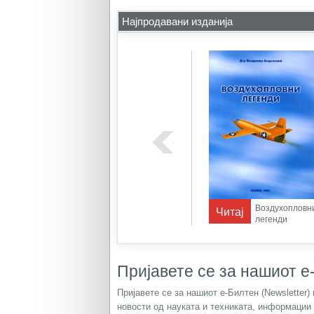
Најпродавани изданија
k mund
Телевизиски
Воздухопловн
Читај
Читај
 gëzime
системи
легенди
Пријавете се за нашиот е-
Пријавете се за нашиот е-Билтен (Newsletter
новости од науката и техниката, информации