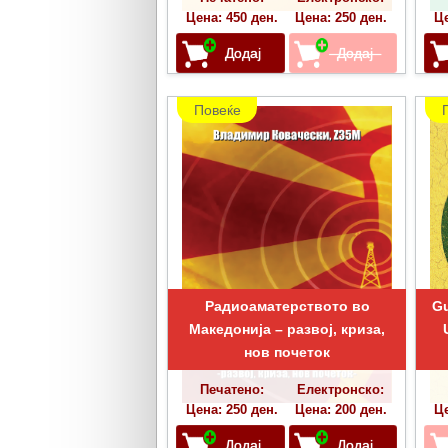
Цена: 450 ден.
Цена: 250 ден.
Це
Повеќе
Радиоаматерството во
Gu
Македонија – развој, криза,
нов почеток
Печатено:
Електронско:
Цена: 250 ден.
Цена: 200 ден.
Це