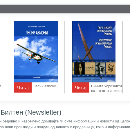
и
Лесни авиони
Сините хоризонти
Читај
Читај
на таткото и синот
Трајковиќ
Билтен (Newsletter)
) и редовно и навремено добивајте ги сите информации и новости од цел
 за нови производи и понуди од нашата е-продавница, како и информаци